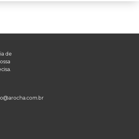
ia de
ossa
cisa.
o@arocha.com.br