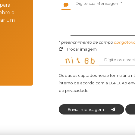
para
obre o
iar um
* preenchimento de campo
obrigatóri
Trocar imagem
Os dados captados nesse formulário não
interno de acordo com a
LGPD
. Ao en
de privacidade.
Enviar mensagem