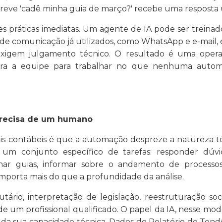
reve 'cadê minha guia de março?' recebe uma resposta út
ções práticas imediatas. Um agente de IA pode ser trei
ais de comunicação já utilizados, como WhatsApp e e-mai
xigem julgamento técnico. O resultado é uma opera
a a equipe para trabalhar no que nenhuma automaçã
 precisa de um humano
is contábeis é que a automação despreze a natureza té
 um conjunto específico de tarefas: responder dúv
har guias, informar sobre o andamento de processos.
 importa mais do que a profundidade da análise.
ário, interpretação de legislação, reestruturação soc
m profissional qualificado. O papel da IA, nesse mode
 da sua capacidade técnica. Dados do Relatório de Tend