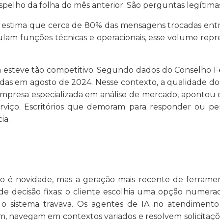
spelho da folha do mês anterior. São perguntas legítima
estima que cerca de 80% das mensagens trocadas entre 
lam funções técnicas e operacionais, esse volume repre
steve tão competitivo. Segundo dados do Conselho Fed
adas em agosto de 2024. Nesse contexto, a qualidade d
empresa especializada em análise de mercado, aponto
iço. Escritórios que demoram para responder ou perde
ia.
 é novidade, mas a geração mais recente de ferramen
e decisão fixas: o cliente escolhia uma opção numerad
o sistema travava. Os agentes de IA no atendimento 
m, navegam em contextos variados e resolvem solicitaç