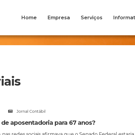
Home
Empresa
Serviços
Informat
iais
Jornal Contábil
 de aposentadoria para 67 anos?
as redes sociais afirmava que o Senado Federal estaria