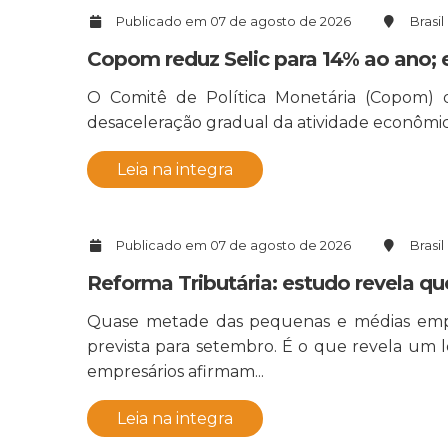
Publicado em 07 de agosto de 2026
Brasil
Copom reduz Selic para 14% ao ano;
O Comitê de Política Monetária (Copom) d
desaceleração gradual da atividade econômica
Leia na integra
Publicado em 07 de agosto de 2026
Brasil
Reforma Tributária: estudo revela q
Quase metade das pequenas e médias empresa
prevista para setembro. É o que revela um
empresários afirmam...
Leia na integra