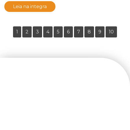
Leia na integra
1
2
3
4
5
6
7
8
9
10